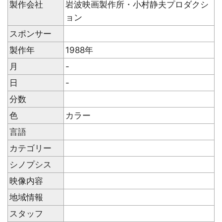
製作会社
岩波映画製作所・小村静夫プロダクシ
ョン
スポンサー
製作年
1988年
月
-
日
-
分数
色
カラー
言語
カテゴリー
シノプシス
映像内容
地域情報
スタッフ