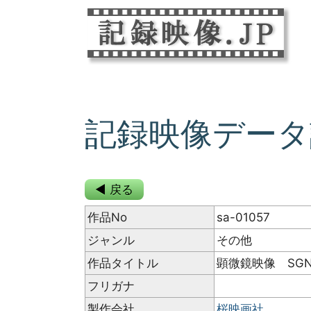
記録映像データ
◀ 戻る
作品No
sa-01057
ジャンル
その他
作品タイトル
顕微鏡映像 SGNFL
フリガナ
製作会社
桜映画社