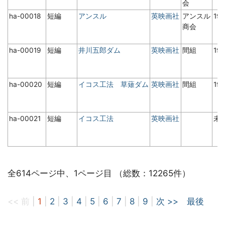
会
ha-00018
短編
アンスル
英映画社
アンスル
19
商会
ha-00019
短編
井川五郎ダム
英映画社
間組
19
ha-00020
短編
イコス工法 草薙ダム
英映画社
間組
19
ha-00021
短編
イコス工法
英映画社
未
全614ページ中、1ページ目 （総数：12265件）
<< 前
|
1
|
2
|
3
|
4
|
5
|
6
|
7
|
8
|
9
|
次 >>
最後