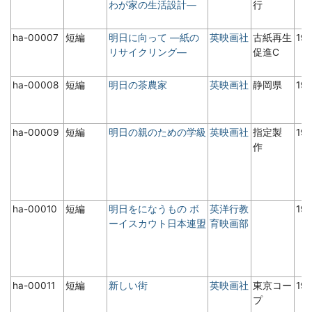
わが家の生活設計―
行
ha-00007
短編
明日に向って ―紙の
英映画社
古紙再生
19
リサイクリング―
促進C
ha-00008
短編
明日の茶農家
英映画社
静岡県
19
ha-00009
短編
明日の親のための学級
英映画社
指定製
19
作
ha-00010
短編
明日をになうもの ボ
英洋行教
19
ーイスカウト日本連盟
育映画部
ha-00011
短編
新しい街
英映画社
東京コー
19
プ