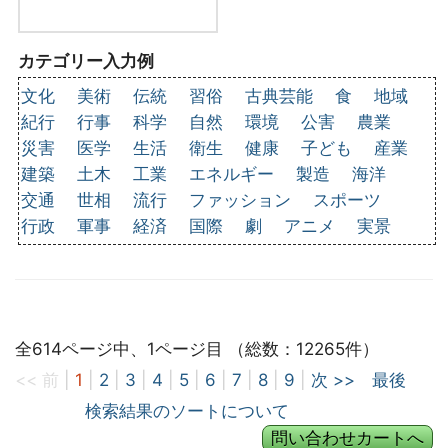
カテゴリー入力例
文化
美術
伝統
習俗
古典芸能
食
地域
紀行
行事
科学
自然
環境
公害
農業
災害
医学
生活
衛生
健康
子ども
産業
建築
土木
工業
エネルギー
製造
海洋
交通
世相
流行
ファッション
スポーツ
行政
軍事
経済
国際
劇
アニメ
実景
全614ページ中、1ページ目 （総数：12265件）
<< 前
|
1
|
2
|
3
|
4
|
5
|
6
|
7
|
8
|
9
|
次 >>
最後
検索結果のソートについて