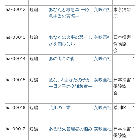
ha-00012
短編
あなたと救急車 ―応
英映画社
東京消防
19
急手当の実際―
庁
ha-00013
短編
あなたは火事の恐ろし
英映画社
日本損害
19
さを知らない
保険協
会
ha-00014
短編
あの街この街
英映画社
19
ha-00015
短編
危ない! あなたの子が
英映画社
日本損害
19
―母と子の交通教室―
保険協
会
ha-00016
短編
荒川の工業
英映画社
荒川区
19
ha-00017
短編
ある防火管理者の悩み
英映画社
日本損害
19
保険協