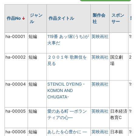
ジャン
製作会
スポン
作品No
作品タイトル
製
ル
社
サー
ha-00001
短編
119番 あッ!家(うち)が
英映画社
19
火事だ
ha-00002
短編
２００１年 歌舞伎を
英映画社
国立劇
20
見る
場
ha-00004
短編
STENCIL DYEING -
英映画社
19
KOMON AND
CHUGATA-
ha-00005
短編
愛のある町 ―ボラン
英映画社
日本経済
19
ティアの心―
教育C
ha-00006
短編
あしたを心豊かに ―
英映画社
日本銀
19