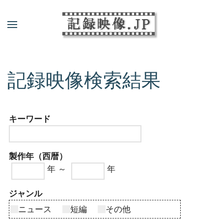
記録映像検索結果
キーワード
製作年（西暦）
年 ～
年
ジャンル
ニュース
短編
その他