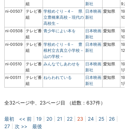
組
新社
9月
ni-00507
テレビ番
学校めぐり－4－ 県
日本映画
愛知県
19
組
立豊橋東高校－現代の
新社
10
高校生－
ni-00508
テレビ番
青少年によい本を
日本映画
愛知県
19
組
新社
10
ni-00509
テレビ番
学校めぐり－6－ 豊
日本映画
愛知県
19
組
根村立古真立小学校－
新社
12
山の学校－
ni-00510
テレビ番
みんなでしあわせを
日本映画
愛知県
19
組
新社
1月
ni-00511
テレビ番
ねらわれている
日本映画
愛知県
19
組
新社
1月
全32ページ中、23ページ目 （総数：637件）
最初
<< 前
|
19
|
20
|
21
|
22
|
23
|
24
|
25
|
26
|
27
|
次 >>
最後