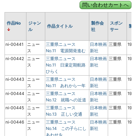
作品No
ジャン
製作会
スポン
作品タイトル
製
ル
社
サー
ni-00441
ニュー
三重県ニュース
日本映画
三重県
19
ス
No.11 電源開発進む
新社
ni-00442
ニュー
三重県ニュース
日本映画
三重県
19
ス
No.11 日濠定期航路
新社
ひらく
ni-00443
ニュー
三重県ニュース
日本映画
三重県
19
ス
No.11 あれから一年
新社
ni-00444
ニュー
三重県ニュース
日本映画
三重県
19
ス
No.12 就職への近道
新社
ni-00445
ニュー
三重県ニュース
日本映画
三重県
19
ス
No.13 正しい交通
新社
ni-00446
ニュー
三重県ニュース
日本映画
三重県
19
ス
No.14 この子らにし
新社
あわせを