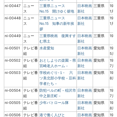
ni-00447
ニュー
三重県ニュース
日本映画
三重県
196
ス
No.15 開けゆく僻地
新社
1月
ni-00448
ニュー
三重県ニュース
日本映画
三重県
196
ス
No.15 知事の新年挨
新社
1月
拶
ni-00449
ニュー
三重県映画 復興すす
日本映画
三重県
19
ス
む県土
新社
ni-00501
テレビ番
水産愛知
日本映画
愛知県
19
組
新社
5月
ni-00502
テレビ番
おとしよりの楽園－県
日本映画
愛知県
19
組
宮崎老人ホーム－
新社
7月
ni-00503
テレビ番
学校めぐり-１- 六
日本映画
愛知県
19
組
ツ美北部小学校－豆科
新社
8月
学者たち－
ni-00504
テレビ番
防犯ベルの町－稲沢市
日本映画
愛知県
19
組
中之新庄町－
新社
7月
ni-00505
テレビ番
少年パトロール隊
日本映画
愛知県
19
組
新社
8月
ni-00506
テレビ番
港で働く人びと
日本映画
愛知県
19