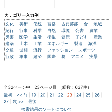
カテゴリー入力例
文化
美術
伝統
習俗
古典芸能
食
地域
紀行
行事
科学
自然
環境
公害
農業
災害
医学
生活
衛生
健康
子ども
産業
建築
土木
工業
エネルギー
製造
海洋
交通
世相
流行
ファッション
スポーツ
行政
軍事
経済
国際
劇
アニメ
実景
全32ページ中、23ページ目 （総数：637件）
最初
<< 前
|
19
|
20
|
21
|
22
|
23
|
24
|
25
|
26
|
27
|
次 >>
最後
検索結果のソートについて