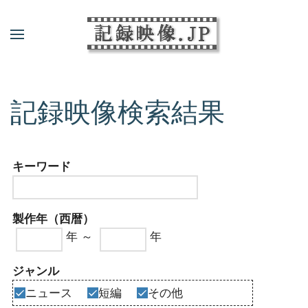
記録映像検索結果
キーワード
製作年（西暦）
年 ～
年
ジャンル
ニュース
短編
その他